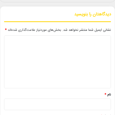
تجسمی و محسن شریفی، مشاور اجرایی معاونت امور هنری
به پرسش‌های مطرح‌شده از سوی کارمندان پاسخ دادند.
دیدگاهتان را بنویسید
تجلیل و قدردانی از تلاش‌ها و موفقیت‌های همکاران خانواده
ستاد هنرهای تجسمی، پایان‌بخش این برنامه بود
نشانی ایمیل شما منتشر نخواهد شد.
بخش‌های موردنیاز علامت‌گذاری شده‌اند
*
د
ی
د
لینک خبر
گ
کپی
ا
ه
*
نام
*
دیگر خبرها
• نگاه هفته