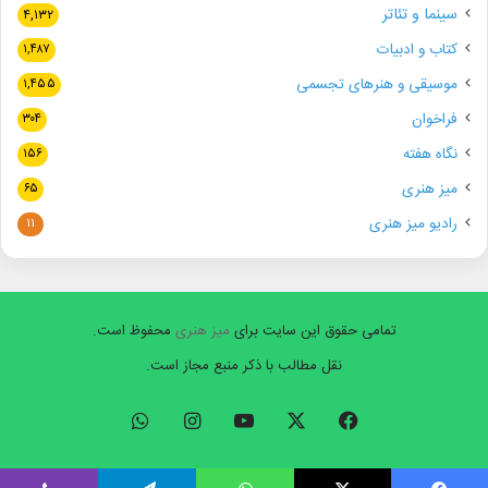
سینما و تئاتر
۴,۱۳۲
کتاب و ادبیات
۱,۴۸۷
موسیقی و هنرهای تجسمی
۱,۴۵۵
فراخوان
۳۰۴
نگاه هفته
۱۵۶
میز هنری
۶۵
رادیو میز هنری
۱۱
تمامی حقوق این سایت برای
میز هنری
محفوظ است.
نقل مطالب با ذکر منبع مجاز است.
فیسبوک
ایکس
یوتیوب
اینستاگرام
واتس
آپ