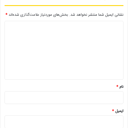
روحش شاد و یادش گرامی
نشانی ایمیل شما منتشر نخواهد شد.
بخش‌های موردنیاز علامت‌گذاری شده‌اند
*
د
لینک خبر
ی
د
کپی
گ
ا
ه
*
دیگر خبرها
نام
*
• مجله هنری
• راهیابی ۲ انیمیشن کوتاه به سی‌امین جشنواره فیلم رود آیلند
ایمیل
*
• شایعه یا واقعیت؟ نقش کلیدی پل توماس اندرسون در فیلم جدید
اسکورسیزی