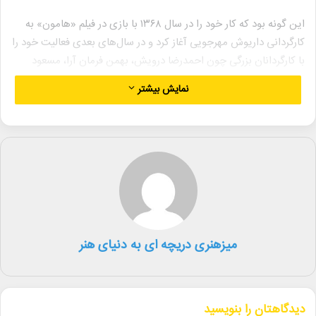
این گونه بود که کار خود را در سال ۱۳۶۸ با بازی در فیلم «هامون» به
کارگردانی داریوش مهرجویی آغاز کرد و در سال‌های بعدی فعالیت خود را
با کارگردانان بزرگی چون
احمدرضا درویش، بهمن فرمان آرا، مسعود
کیمیایی و رخشان بنی اعتماد ادامه داد.
نمایش بیشتر
«هامون»، «برادرم خسرو»، «دوران عاشقی»، «در انتظار معجزه»، «خاک
آشنا»، «خون بازی»، «خانه ای روی آب»، «اعتراض»، «کیمیا»، «بانو»،
«لامینور» و.. از جمله فیلم‌های سینمایی است که بیتا فرهی در آنها به
ایفای نقش پرداخته است.
سریال «سرزمین مادری» با بازی بیتا فرهی در شبکه سوم سیما در حال
پخش است.
میزهنری دریچه ای به دنیای هنر
جزییات مراسم خاکسپاری متعاقبا اعلام میشود.
میز هنری این ضایعه دردناک را به خانواده ایشان و جامعه هنر ایران تسلیت
عرض می‌کند.
دیدگاهتان را بنویسید