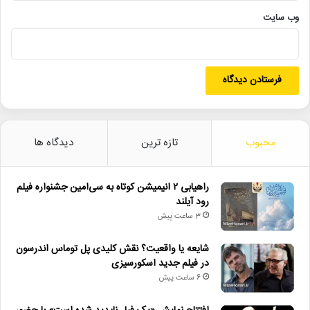
• افتتاح نمایش «یک فیل ناپدید شده است» با حضور ایرج راد
وب‌ سایت
• جزئیات اکران مستند «ماسک» منتشر شد
• تالار حافظ میزبان «کافه نادری» می‌شود
• نمایش ۲ فیلم در «پاتوق مستند»
منبع
http://MizeHonari.ir/11_997
محبوب
تازه ترین
دیدگاه ها
سینمای ایران
راهیابی ۲ انیمیشن کوتاه به سی‌امین جشنواره فیلم
رود آیلند
3 ساعت پیش
شایعه یا واقعیت؟ نقش کلیدی پل توماس اندرسون
در فیلم جدید اسکورسیزی
6 ساعت پیش