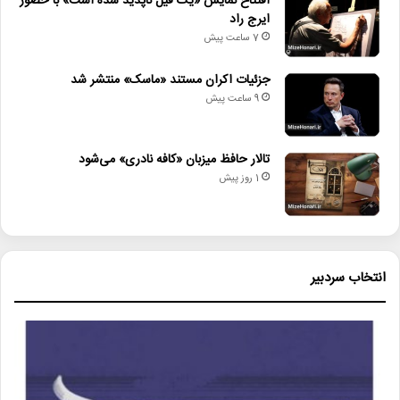
افتتاح نمایش «یک فیل ناپدید شده است» با حضور
ایرج راد
7 ساعت پیش
جزئیات اکران مستند «ماسک» منتشر شد
9 ساعت پیش
تالار حافظ میزبان «کافه نادری» می‌شود
1 روز پیش
انتخاب سردبیر