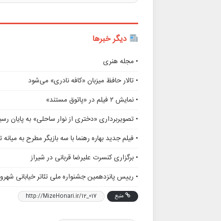
دیگر خبرها
• مجله هنری
• تالار حافظ میزبان «کافه نادری» می‌شود
• نمایش ۲ فیلم در «پاتوق مستند»
• تصویربرداری «دختری از نوار ساحلی» به پایان رسی
• فیلم جدید بهاره رهنما با سه بازیگر مطرح به میانه 
• برگزاری کنسرت علیرضا قربانی در شیراز
• رییس پانزدهمین جشنواره ملی تئاتر خیابانی شهر
منبع
http://MizeHonari.ir/12_017