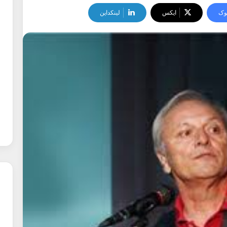
وک
ایکس
لینکداین