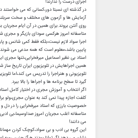
اجرای درست را ندارند!
در گذشته ای نسبتا دور،کسانی که می خواستند در
آزمایش ها و آزمون های مختلف و سخت سربلند بیر
روی آنتن بروند.برای همین در آن ایام مجریان به 
متاسفانه امروز هرکسی سودای بازیگر و مجری شدن 
اجرا سواد لازم نیست،بلکه فقط کمی شانس و پار
پایین باشد،معلوم است که همه مدعی می شوند.
استاد بی نظیر اسماعیل میرفخرایی،تنها مجری ایران
همین اجراهایش در تلویزیون ایران تاریخ ساز شد.ا
تلویزیونی و هنراجرا را تدریس می کند،اما تلویزیو
گیرد تا سطح برنامه ها و اجراها را بالا ببرد.
اگر انتخاب و آموزش مجری در اختیار کامل استاد
کلفت اجازه پیدا نمی کند به عنوان مجری،ولو بر
خصوصیت بارزی که استاد میرفخرایی را در دل و ذ
متاسفانه اغلب مجریان امروز صداوسیما،بی ادبی 
می دانند!
این گروه بی ادب و بی سواد،کوچک کردن مهمانان
نشان می دهد.اگر توانا بودند هرگز چنین رویه 