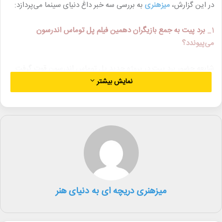
در این گزارش،
میزهنری
به بررسی سه خبر داغ دنیای سینما می‌پردازد:
1_
برد پیت به جمع بازیگران دهمین فیلم پل توماس اندرسون
می‌پیوندد؟
شایعه حضور برد پیت در پروژه جدید پل توماس اندرسون قوت گرفت.
نمایش بیشتر
طبق گزارش‌های منتشر شده، برد پیت به جمع بازیگران دهمین فیلم پل
توماس اندرسون، کارگردان مشهور، پیوسته است. این فیلم که با نام‌های
موقت “پروژه بی‌سی” و “بزرگراه کویری” شناخته می‌شود, بازیگران
پرستاره ای دارد که شامل لئوناردو دی‌کاپریو، بنیسیو دل تورو، شان پن،
آلانا هایم، رجینا هال و تیانا تیلور می‌شود.
میزهنری دریچه ای به دنیای هنر