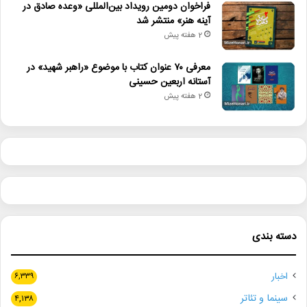
فراخوان دومین رویداد بین‌المللی «وعده صادق در
آینه هنر» منتشر شد
مدونا تاکنون از اتهامات پن علیه خود دفاع نکرده است.
2 هفته پیش
معرفی ۷۰ عنوان کتاب با موضوع «راهبر شهید» در
آستانه اربعین حسینی
2 هفته پیش
لینک خبر
کپی
دیگر خبرها
دسته بندی
• نگاه هفته
اخبار
۶,۳۳۹
• صبحانه خبر
سینما و تئاتر
۴,۱۳۸