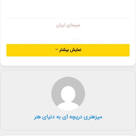
سینمای ایران
▪︎ فیلم «لوتریا» ساخته علی عطشانی به بخش مسابقه جشنواره
بین‌المللی فیلم‌های ضدخشونت اسپانیا راه یافت.
نمایش بیشتر
▪︎ جشنواره ونیز اعضای هیأت داوران بخش‌های «افق‌ها» و «لوئیجی د
لائورنتیس» را معرفی کرد؛ «دبرا گرانیک» ریاست هیأت داوران بخش
«افق‌ها» را بر عهده دارد.
▪︎ فیلم «شور عاشقی» ساخته داریوش یاری از امروز در مناطق فاقد سینما
نمایش داده می‌شود.
میزهنری دریچه ای به دنیای هنر
▪︎ دبیرخانه پنجمین جشنواره بین‌المللی فیلم کوثر نامزدهای بخش‌های
مختلف را اعلام کرد.