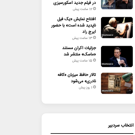
در فیلم جدید اسکورسیزی
12 ساعت پیش
افتتاح نمایش «یک فیل
ناپدید شده است» با حضور
ایرج راد
13 ساعت پیش
جزئیات اکران مستند
«ماسک» منتشر شد
15 ساعت پیش
تالار حافظ میزبان «کافه
نادری» می‌شود
1 روز پیش
انتخاب سردبیر