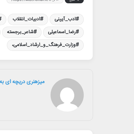
منبع
https://MizeHonari.ir/13_290/
ادب_آیینی
ادبیات_انقلاب
رضا_اسماعیلی
شاعر_برجسته
وزارت_فرهنگ_و_ارشاد_اسلامی،
میزهنری دریچه ای به 