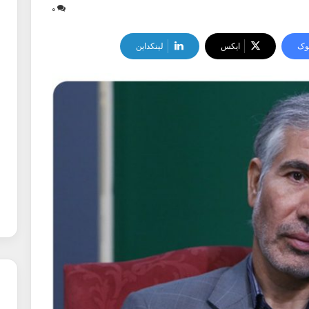
۰
وک
ایکس
لینکداین