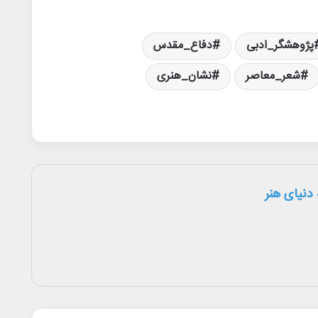
پژوهشگر_ادبی
دفاع_مقدس
شعر_معاصر
نشان_هنری
دنیای هنر