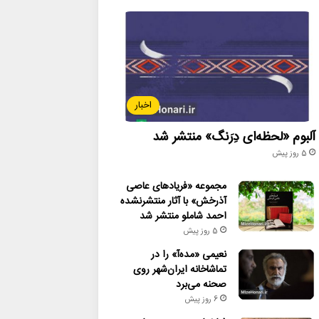
اخبار
آلبوم «لحظه‌ای دِرَنگ» منتشر شد
5 روز پیش
مجموعه «فریادهای عاصی
آذرخش» با آثار منتشرنشده
احمد شاملو منتشر شد
5 روز پیش
نعیمی «مده‌آ» را در
تماشاخانه ایران‌شهر روی
صحنه می‌برد
6 روز پیش