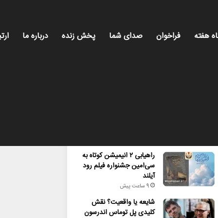
اه هفته
فراخوان
صدای شما
پخش زنده
درباره ما
ارتب
محبوب
تازه ترین
دیدگاه ها
راهیابی ۲ انیمیشن کوتاه به
سی‌امین جشنواره فیلم رود
آیلند
9 ساعت پیش
شایعه یا واقعیت؟ نقش
کلیدی پل توماس اندرسون