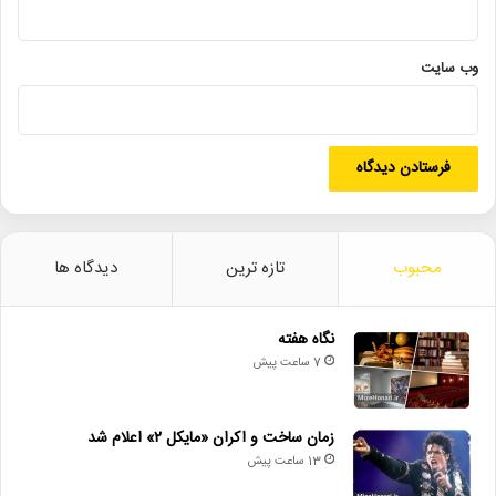
۱۴ شهریور ماه ساعت ۱۶:۰۰ از شبکه یک سیما پخش خواهد شد.
این فیلم سینمایی از محاصره‌ مسلمانان در شعب ابی ‌طالب آغاز می‌
وب‌ سایت
شود و سپس به دوره پیش از تولد پیامبر اسلام باز می ‌گردد. این فیلم
رخدادهای پیش از تولد پیامبر اسلام تا ۱۲ سالگی و صحنه ‌های دوره
شیرخوارگی و خردسالی پیامبر را پیش چشم مخاطبان به تصویر می
کشد.
علیرضا شجاع نوری، مهدی پاکدل، محسن تنابنده، مینا ساداتی، ساره
بیات، داریوش فرهنگ، رعنا آزادی‌ور و نسرین نصرتی در فیلم سینمایی
«محمد رسول الله(ص)» هنرنمایی کرده اند.
محبوب
تازه ترین
دیدگاه ها
**************************************************
نگاه هفته
7 ساعت پیش
شبکه دو سیما
زمان ساخت و اکران «مایکل ۲» اعلام شد
13 ساعت پیش