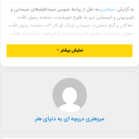
به گزارش
میزهنری
،به نقل از روابط عمومی سیما،فیلم‌های سینمایی و
تلویزیونی و انیمیشن «رو به طلوع خورشید»، «محمد رسول ‌الله»،
«هاکان و گنج مخفی»، «پسران کونگ فو کار ۳»، «محمد رسول ‌الله»،
«هوای ناپایدار»، «مامور ناشی»، «مردی از تورنتو»، «پاگنده به هنگ
کنگ می رود»، «نقشه پاندا»، «در قابل حمل»، «زمین سوخته»، «بی
نظیر»، «تام و جری در سرزمین آدم برفی ها»، «مجردها»، «طلا»،
نمایش بیشتر
«نگهبان شب»، «سریع و خشن ۳»، «مکانی آرام»، «جک غول کش»،
«قصر شیرین»، «سریع و خشن ۴»، «نفس نکش»، «دوک»، «سریع و
خشن ۵»، «مهاجران»، «افسانه ربات ها»، «داستان اسباب بازی ۲»،
«قهرمان بازی ساز»، «افسانه نارنیا ۲»، «برادران شگفت انگیز ماریو» و
«دولیتل»؛ پنج‌شنبه و جمعه ۱۳ و ۱۴ شهریور ماه، مصادف با آغاز هفته
وحدت از شبکه‌های سیما روی آنتن می‌روند.
میزهنری دریچه ای به دنیای هنر
شبکه یک سیما