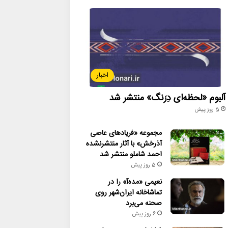
اخبار
آلبوم «لحظه‌ای دِرَنگ» منتشر شد
5 روز پیش
مجموعه «فریادهای عاصی
آذرخش» با آثار منتشرنشده
احمد شاملو منتشر شد
5 روز پیش
نعیمی «مده‌آ» را در
تماشاخانه ایران‌شهر روی
صحنه می‌برد
6 روز پیش