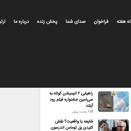
اه هفته
فراخوان
صدای شما
پخش زنده
درباره ما
ارتب
محبوب
تازه ترین
دیدگاه ها
راهیابی ۲ انیمیشن کوتاه به
سی‌امین جشنواره فیلم رود
آیلند
9 ساعت پیش
شایعه یا واقعیت؟ نقش
کلیدی پل توماس اندرسون