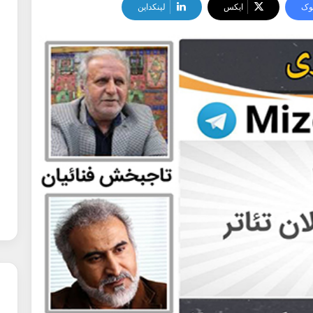
وک
ایکس
لینکداین