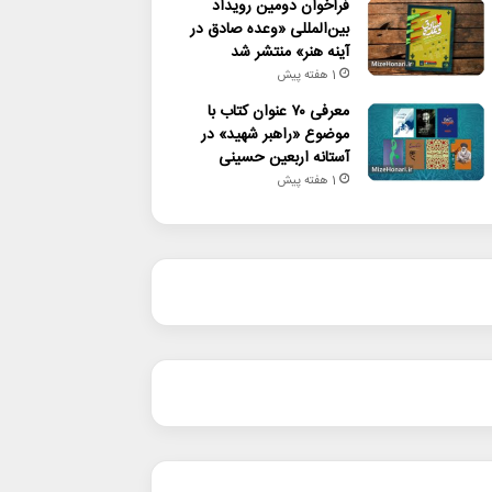
فراخوان دومین رویداد
بین‌المللی «وعده صادق در
آینه هنر» منتشر شد
1 هفته پیش
معرفی ۷۰ عنوان کتاب با
موضوع «راهبر شهید» در
آستانه اربعین حسینی
1 هفته پیش