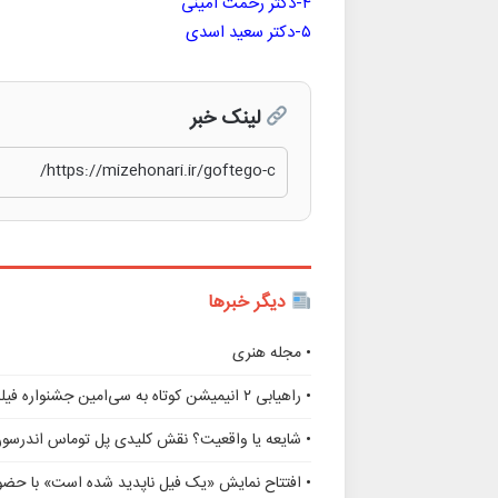
۴-دکتر رحمت امینی
۵-دکتر سعید اسدی
لینک خبر
دیگر خبرها
• مجله هنری
• راهیابی ۲ انیمیشن کوتاه به سی‌امین جشنواره فیلم رود آیلند
• شایعه یا واقعیت؟ نقش کلیدی پل توماس اندرسو
• افتتاح نمایش «یک فیل ناپدید شده است» با حضور