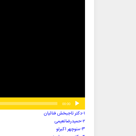
نمایشگر
ویدیو
00:00
۱-دکتر تاجبخش فنائیان
۲-حمیدرضانعیمی
۳-منوچهر اکبرلو