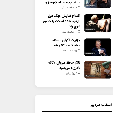
در فیلم جدید اسکورسیزی
12 ساعت پیش
افتتاح نمایش «یک فیل
ناپدید شده است» با حضور
ایرج راد
12 ساعت پیش
جزئیات اکران مستند
«ماسک» منتشر شد
15 ساعت پیش
تالار حافظ میزبان «کافه
نادری» می‌شود
1 روز پیش
انتخاب سردبیر