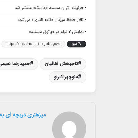
• جزئیات اکران مستند «ماسک» منتشر شد
• تالار حافظ میزبان «کافه نادری» می‌شود
• نمایش ۲ فیلم در «پاتوق مستند»
منبع
https://mizehonari.ir/goftego-c
تاجبخش فنائیان
حمیدرضا نعیمی
منوچهراکبرلو
میزهنری دریچه ای به 