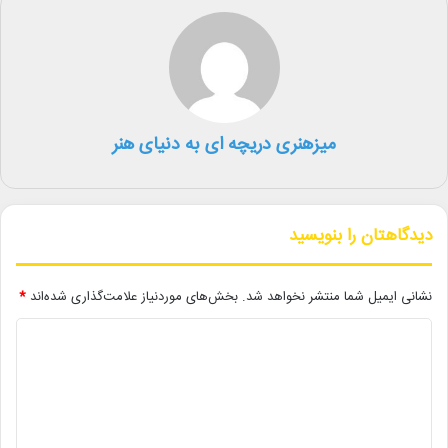
۱
–
محمود رضا رحیمی
۲- شهرام گیل آبادی
۳- افشین خورشید باختری
۴-رضا پورتراب زاده
۵- مصطفی کولیوندی
میزهنری دریچه ای به دنیای هنر
لینک خبر
دیدگاهتان را بنویسید
کپی
نشانی ایمیل شما منتشر نخواهد شد.
بخش‌های موردنیاز علامت‌گذاری شده‌اند
*
د
دیگر خبرها
ی
د
• نگاه هفته
گ
• جلال آل‌احمد به قاب تلویزیون می‌آید