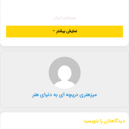
سینمای ایران
نمایش بیشتر
▪︎ انیمیشن کوتاه «ققنوس» به کارگردانی مونا شمس به بخش مسابقه
بیست و هفتمین جشنواره بین المللی فیلم «مذهب امروز» در ایتالیا راه
یافت.
▪︎ ۱ تیر ۱۴۰۳ آخرین مهلت ثبت‌نام متقاضیان و همچنین تحویل حضوری
فیلم به دبیرخانه چهاردهمین دوره جوایز ایسفا است واین مهلت تمدید
نخواهد شد.
▪︎ مهلت ارسال فیلم به چهاردهمین دوره جوایز ایسفا تمدید نمی‌شود.
میزهنری دریچه ای به دنیای هنر
▪︎ هفت اثر پویانمایی و هشت نماهنگ به بخش نهایی جشنواره فیلم
کوثر راه یافتند.
دیدگاهتان را بنویسید
▪︎ هشتمین دوره المپیاد فیلمسازی نوجوانان ایران تا ۱۲ مرداد تمدید شد.